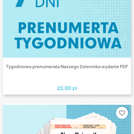
Tygodniowa prenumerata Naszego Dziennika wydanie PDF
22,00 zł
favorite_border