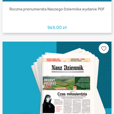
Roczna prenumerata Naszego Dziennika wydanie PDF
949,00 zł
favorite_border