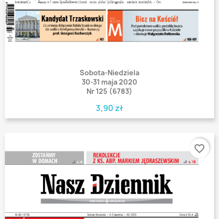
Sobota-Niedziela
30-31 maja 2020
Nr 125 (6783)
3,90 zł
favorite_border