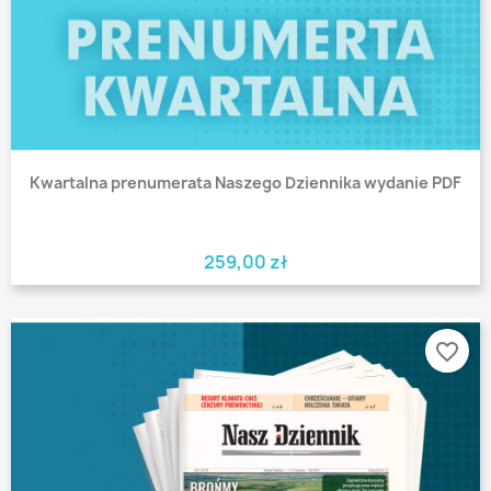
Kwartalna prenumerata Naszego Dziennika wydanie PDF
259,00 zł
favorite_border