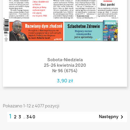
Sobota-Niedziela
25-26 kwietnia 2020
Nr 96 (6754)
3,90 zł
Pokazano 1-12 z 4077 pozycji
1

Następny
2
3
…
340