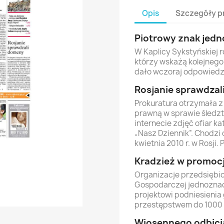
Opis
Szczegóły p
Piotrowy znak jedn
W Kaplicy Sykstyńskiej r
którzy wskażą kolejnego 
dało wczoraj odpowiedz
Rosjanie sprawdza
Prokuratura otrzymała z
prawną w sprawie śledz
internecie zdjęć ofiar ka
„Nasz Dziennik”. Chodzi 
kwietnia 2010 r. w Rosji. 
Kradzież w promocj
Organizacje przedsiębio
Gospodarczej jednoznac
projektowi podniesienia
przestępstwem do 1000 z
Wiosennego odbicia