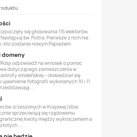
roduktu
ości
ozpoczęły się głosowania 115 elektorów,
Następcę św. Piotra. Pierwsze z nich nie
i, kto zostanie nowym Papieżem
li domeny
 Rosji odpowiedź na wniosek o pomoc
twa dotyczącego zamieszczenia w
tastrofy smoleńskiej – dowiedział się
o ujawnienie fotografii wykonanych 10 i 11
Przedstawiają ...
i
rców zrzeszonych w Krajowej Izbie
znie sprzeciwiają się rządowemu
 granicznej kwoty między wykroczeniem a
łotych. ...
 nie będzie