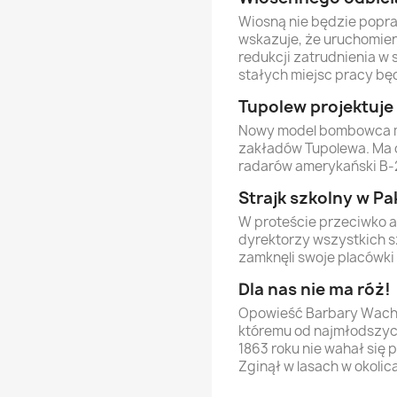
Wiosną nie będzie popr
wskazuje, że uruchomie
redukcji zatrudnienia w
stałych miejsc pracy będ
Tupolew projektuj
Nowy model bombowca m
zakładów Tupolewa. Ma 
radarów amerykański B-2.
Strajk szkolny w Pa
W proteście przeciwko a
dyrektorzy wszystkich sz
zamknęli swoje placówki 
Dla nas nie ma róż!
Opowieść Barbary Wach
któremu od najmłodszych
1863 roku nie wahał się
Zginął w lasach w okolic