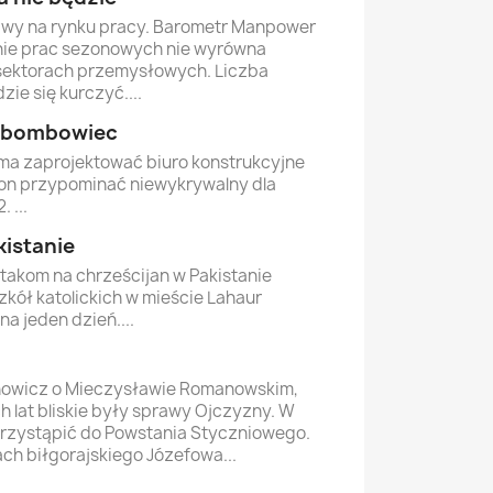
awy na rynku pracy. Barometr Manpower
nie prac sezonowych nie wyrówna
 sektorach przemysłowych. Liczba
zie się kurczyć....
e bombowiec
a zaprojektować biuro konstrukcyjne
on przypominać niewykrywalny dla
 ...
kistanie
takom na chrześcijan w Pakistanie
kół katolickich w mieście Lahaur
na jeden dzień....
owicz o Mieczysławie Romanowskim,
 lat bliskie były sprawy Ojczyzny. W
 przystąpić do Powstania Styczniowego.
ach biłgorajskiego Józefowa...