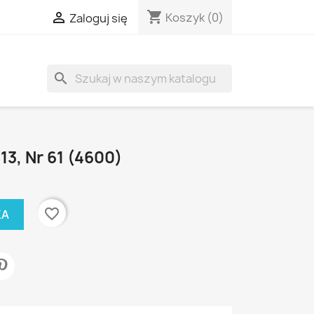
shopping_cart

Koszyk
(0)
Zaloguj się
search
13, Nr 61 (4600)
favorite_border
KA