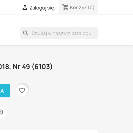
shopping_cart

Koszyk
(0)
Zaloguj się
search
018, Nr 49 (6103)
favorite_border
KA