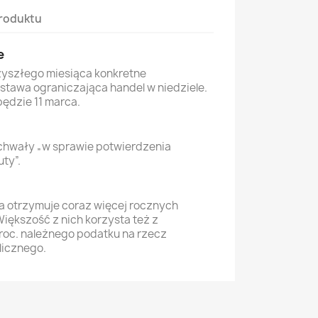
roduktu
e
rzyszłego miesiąca konkretne
stawa ograniczająca handel w niedziele.
ędzie 11 marca.
 uchwały „w sprawie potwierdzenia
uty”.
a otrzymuje coraz więcej rocznych
iększość z nich korzysta też z
proc. należnego podatku na rzecz
licznego.