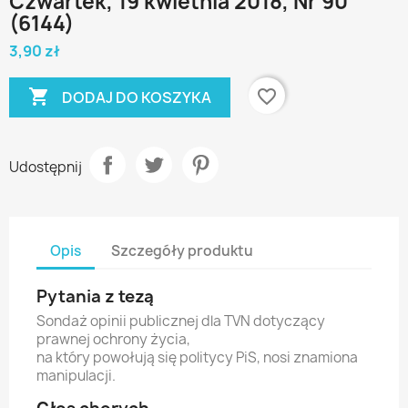
Czwartek, 19 kwietnia 2018, Nr 90
(6144)
3,90 zł

favorite_border
DODAJ DO KOSZYKA
Udostępnij
Opis
Szczegóły produktu
Pytania z tezą
Sondaż opinii publicznej dla TVN dotyczący
prawnej ochrony życia,
na który powołują się politycy PiS, nosi znamiona
manipulacji.