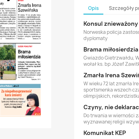
Opis
Szczegóły p
Konsul znieważony
Norweska policja zasto
dyplomaty
Brama miłosierdzia
Gwiazdo Gietrzwałdu, W
wołał ks. bp Józef Zawit
Zmarła Irena Szewi
W wieku 72 lat zmarła Ir
sportsmenka wszech cza
olimpijskich, rekordzistk
Czyny, nie deklarac
Do trwania w wierności z
wyznawanej religii wzyw
Komunikat KEP