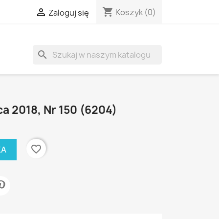
shopping_cart

Koszyk
(0)
Zaloguj się
search
ca 2018, Nr 150 (6204)
favorite_border
KA