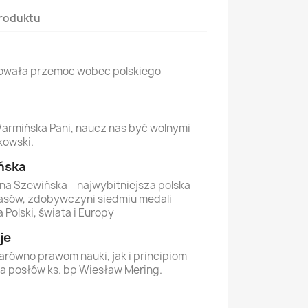
roduktu
sowała przemoc wobec polskiego
armińska Pani, naucz nas być wolnymi –
kowski.
ńska
ena Szewińska – najwybitniejsza polska
sów, zdobywczyni siedmiu medali
a Polski, świata i Europy
je
arówno prawom nauki, jak i principiom
a posłów ks. bp Wiesław Mering.