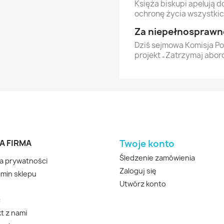
Księża biskupi apelują 
ochronę życia wszystkic
Za niepełnosprawno
Dziś sejmowa Komisja Po
projekt „Zatrzymaj abor
A FIRMA
Twoje konto
Śledzenie zamówienia
ka prywatności
Zaloguj się
min sklepu
Utwórz konto
c
t z nami