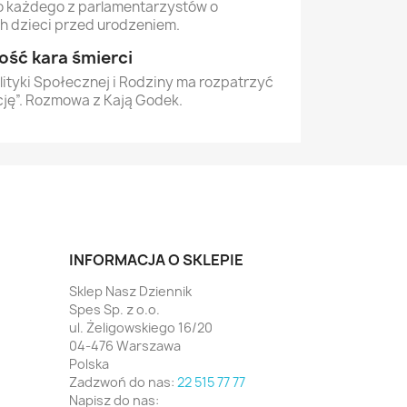
do każdego z parlamentarzystów o
h dzieci przed urodzeniem.
ść kara śmierci
lityki Społecznej i Rodziny ma rozpatrzyć
cję”. Rozmowa z Kają Godek.
INFORMACJA O SKLEPIE
Sklep Nasz Dziennik
Spes Sp. z o.o.
ul. Żeligowskiego 16/20
04-476 Warszawa
Polska
Zadzwoń do nas:
22 515 77 77
Napisz do nas: