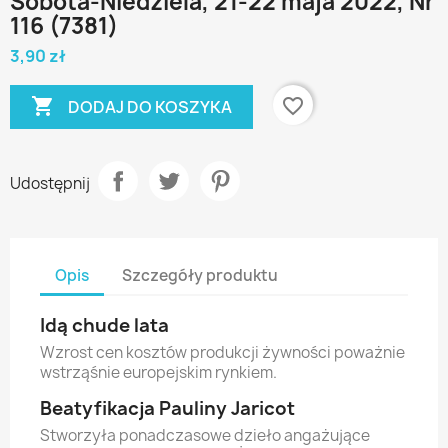
Sobota-Niedziela, 21-22 maja 2022, Nr
116 (7381)
3,90 zł

favorite_border
DODAJ DO KOSZYKA
Udostępnij
Opis
Szczegóły produktu
Idą chude lata
Wzrost cen kosztów produkcji żywności poważnie
wstrząśnie europejskim rynkiem.
Beatyfikacja Pauliny Jaricot
Stworzyła ponadczasowe dzieło angażujące