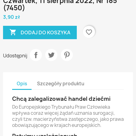
Czwartek, 11 sierpnia 2022, Nr 185
(7450)
3,90 zł

favorite_border
DODAJ DO KOSZYKA
Udostępnij
Opis
Szczegóły produktu
Chcą zalegalizować handel dziećmi
Do Europejskiego Trybunału Praw Człowieka
wpływa coraz więcej żądań uznania surogacji,
czyli tzw. macierzyństwa zastępczego, jako prawa
obowiązującego w krajach europejskich.