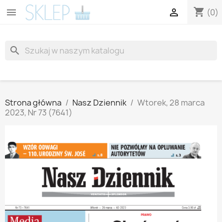
shopping_cart


(0)
search
Strona główna
Nasz Dziennik
Wtorek, 28 marca
2023, Nr 73 (7641)