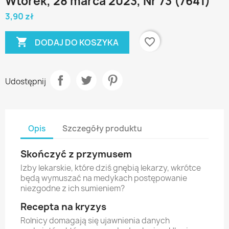
Wtorek, 28 marca 2023, Nr 73 (7641)
3,90 zł

favorite_border
DODAJ DO KOSZYKA
Udostępnij
Opis
Szczegóły produktu
Skończyć z przymusem
Izby lekarskie, które dziś gnębią lekarzy, wkrótce
będą wymuszać na medykach postępowanie
niezgodne z ich sumieniem?
Recepta na kryzys
Rolnicy domagają się ujawnienia danych