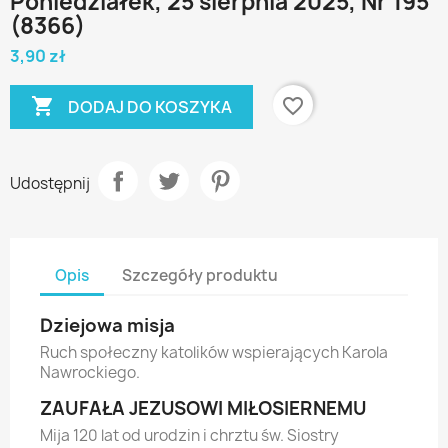
Poniedziałek, 25 sierpnia 2025, Nr 195
(8366)
3,90 zł

favorite_border
DODAJ DO KOSZYKA
Udostępnij
Opis
Szczegóły produktu
Dziejowa misja
Ruch społeczny katolików wspierających Karola
Nawrockiego.
ZAUFAŁA JEZUSOWI MIŁOSIERNEMU
Mija 120 lat od urodzin i chrztu św. Siostry