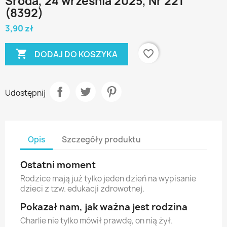
Środa, 24 września 2025, Nr 221
(8392)
3,90 zł

favorite_border
DODAJ DO KOSZYKA
Udostępnij
Opis
Szczegóły produktu
Ostatni moment
Rodzice mają już tylko jeden dzień na wypisanie
dzieci z tzw. edukacji zdrowotnej.
Pokazał nam, jak ważna jest rodzina
Charlie nie tylko mówił prawdę, on nią żył.