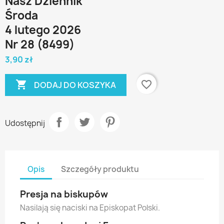
Nasz Dziennik
Środa
4 lutego 2026
Nr 28 (8499)
3,90 zł

favorite_border
DODAJ DO KOSZYKA
Udostępnij
Opis
Szczegóły produktu
Presja na biskupów
Nasilają się naciski na Episkopat Polski.