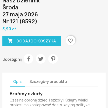
Nasz Dziennik
Środa
27 maja 2026
Nr 121 (8592)
3,90 zł

favorite_border
DODAJ DO KOSZYKA
Udostępnij
Opis
Szczegóły produktu
Brońmy szkoły
Czas na obronę dzieci i szkoły! Kolejny wielki
protest ma zastopować destrukcyjną politykę