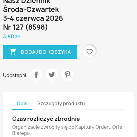
Nasz Dziennik
Środa-Czwartek
3-4 czerwca 2026
Nr 127 (8598)
3,90 zł

favorite_border
DODAJ DO KOSZYKA
Udostępnij
Opis
Szczegóły produktu
Czas rozliczyć zbrodnie
Organizacje zwróciły się do Kapituły Orderu Orła
Białego.