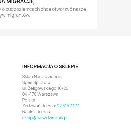
NA MIGRACJĘ
y o cudzoziemcach chce otworzyć nasze
yw migrantów.
INFORMACJA O SKLEPIE
Sklep Nasz Dziennik
Spes Sp. z o.o.
ul. Żeligowskiego 16/20
04-476 Warszawa
Polska
Zadzwoń do nas:
22 515 77 77
Napisz do nas:
sklep@naszdziennik.pl