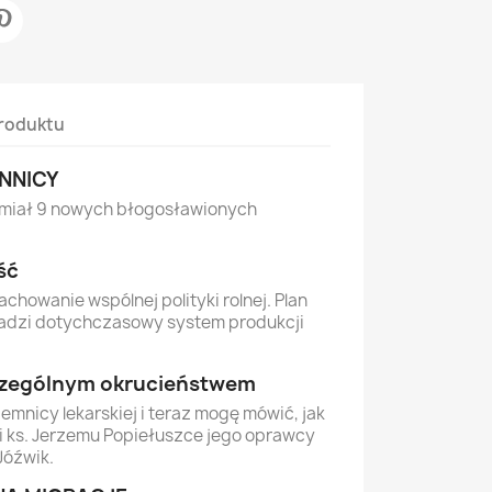
roduktu
NNICY
e miał 9 nowych błogosławionych
ść
achowanie wspólnej polityki rolnej. Plan
sadzi dotychczasowy system produkcji
czególnym okrucieństwem
emnicy lekarskiej i teraz mogę mówić, jak
i ks. Jerzemu Popiełuszce jego oprawcy
Jóźwik.