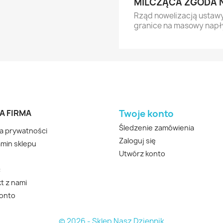
MILCZĄCA ZGODA 
Rząd nowelizacją ustaw
granice na masowy napł
A FIRMA
Twoje konto
Śledzenie zamówienia
ka prywatności
Zaloguj się
min sklepu
Utwórz konto
c
t z nami
konto
© 2026 - Sklep Nasz Dziennik