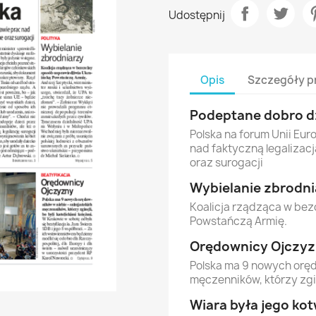
Udostępnij
Opis
Szczegóły p
Podeptane dobro d
Polska na forum Unii Eur
nad faktyczną legalizac
oraz surogacji
Wybielanie zbrodni
Koalicja rządząca w bez
Powstańczą Armię.
Orędownicy Ojczy
Polska ma 9 nowych oręd
męczenników, którzy zginę
Wiara była jego ko