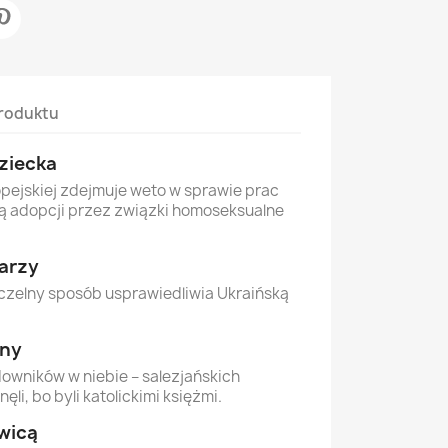
roduktu
ziecka
opejskiej zdejmuje weto w sprawie prac
ją adopcji przez związki homoseksualne
arzy
czelny sposób usprawiedliwia Ukraińską
zny
owników w niebie – salezjańskich
li, bo byli katolickimi księżmi.
twicą