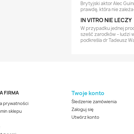
Brytyjski aktor Alec Gui
prawdę, która nie zależ
IN VITRO NIE LECZY
W przypadku jednej proc
sześć zarodków – ludzi w
podkreśla dr Tadeusz Wa
A FIRMA
Twoje konto
Śledzenie zamówienia
ka prywatności
Zaloguj się
min sklepu
Utwórz konto
c