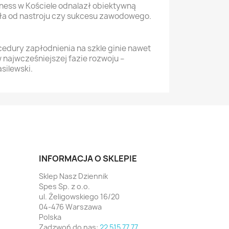
nness w Kościele odnalazł obiektywną
ała od nastroju czy sukcesu zawodowego.
edury zapłodnienia na szkle ginie nawet
 najwcześniejszej fazie rozwoju –
silewski.
INFORMACJA O SKLEPIE
Sklep Nasz Dziennik
Spes Sp. z o.o.
ul. Żeligowskiego 16/20
04-476 Warszawa
Polska
Zadzwoń do nas:
22 515 77 77