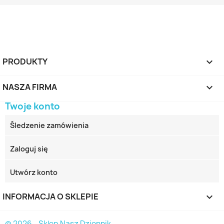
PRODUKTY

NASZA FIRMA

Twoje konto
Śledzenie zamówienia
Zaloguj się
Utwórz konto
INFORMACJA O SKLEPIE
keyboard_arrow_down
© 2026 - Sklep Nasz Dziennik