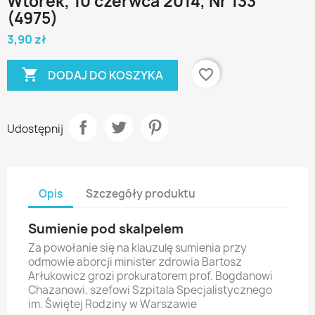
Wtorek, 10 czerwca 2014, Nr 133
(4975)
3,90 zł

favorite_border
DODAJ DO KOSZYKA
Udostępnij
Opis
Szczegóły produktu
Sumienie pod skalpelem
Za powołanie się na klauzulę sumienia przy
odmowie aborcji minister zdrowia Bartosz
Arłukowicz grozi prokuratorem prof. Bogdanowi
Chazanowi, szefowi Szpitala Specjalistycznego
im. Świętej Rodziny w Warszawie