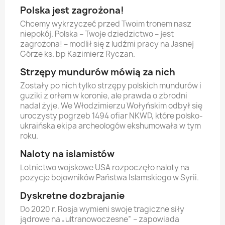
Polska jest zagrożona!
Chcemy wykrzyczeć przed Twoim tronem nasz
niepokój. Polska – Twoje dziedzictwo – jest
zagrożona! – modlił się z ludźmi pracy na Jasnej
Górze ks. bp Kazimierz Ryczan.
Strzępy mundurów mówią za nich
Zostały po nich tylko strzępy polskich mundurów i
guziki z orłem w koronie, ale prawda o zbrodni
nadal żyje. We Włodzimierzu Wołyńskim odbył się
uroczysty pogrzeb 1494 ofiar NKWD, które polsko-
ukraińska ekipa archeologów ekshumowała w tym
roku.
Naloty na islamistów
Lotnictwo wojskowe USA rozpoczęło naloty na
pozycje bojowników Państwa Islamskiego w Syrii.
Dyskretne dozbrajanie
Do 2020 r. Rosja wymieni swoje tragiczne siły
jądrowe na „ultranowoczesne” – zapowiada