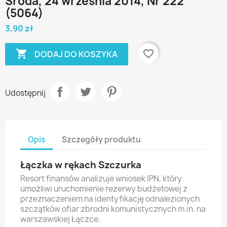
Środa, 24 września 2014, Nr 222
(5064)
3,90 zł

favorite_border
DODAJ DO KOSZYKA
Udostępnij
Opis
Szczegóły produktu
Łączka w rękach Szczurka
Resort finansów analizuje wniosek IPN, który
umożliwi uruchomienie rezerwy budżetowej z
przeznaczeniem na identyfikację odnalezionych
szczątków ofiar zbrodni komunistycznych m.in. na
warszawskiej Łączce.