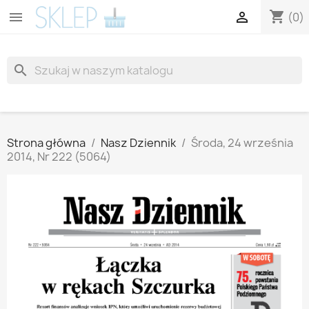
shopping_cart


(0)
search
Strona główna
Nasz Dziennik
Środa, 24 września
2014, Nr 222 (5064)